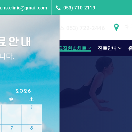
.ns.clinic@gmail.com
053) 710-2119
대
 053) 710-2119
::팩스 053) 722-2446
과
주요시술방법
주요질환별치료
진료안내