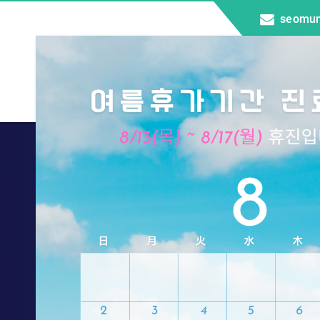
seomun
::전화
서문신경외
말초신경질환
홈
말초신경질환