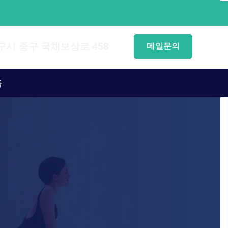
구시 중구 국채보상로 458
메일문의
홈