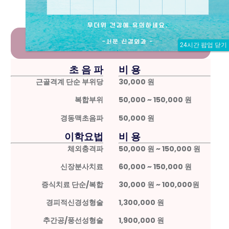
행위료
24시간 팝업 닫기
초 음 파
비 용
근골격계 단순 부위당
30,000 원
복합부위
50,000 ~ 150,000 원
경동맥초음파
50,000 원
이학요법
비 용
체외충격파
50,000 원 ~ 150,000 원
신장분사치료
60,000 ~ 150,000 원
증식치료 단순/복합
30,000 원 ~ 100,000원
경피적신경성형술
1,300,000 원
추간공/풍선성형술
1,900,000 원